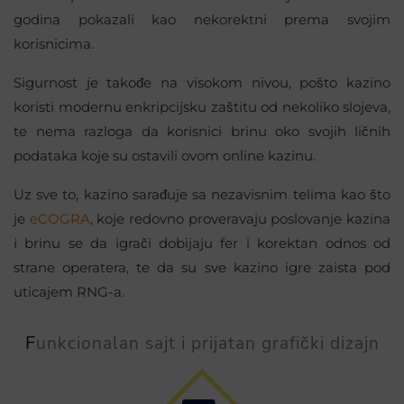
godina pokazali kao nekorektni prema svojim
korisnicima.
Sigurnost je takođe na visokom nivou, pošto kazino
koristi modernu enkripcijsku zaštitu od nekoliko slojeva,
te nema razloga da korisnici brinu oko svojih ličnih
podataka koje su ostavili ovom online kazinu.
Uz sve to, kazino sarađuje sa nezavisnim telima kao što
je
eCOGRA
, koje redovno proveravaju poslovanje kazina
i brinu se da igrači dobijaju fer i korektan odnos od
strane operatera, te da su sve kazino igre zaista pod
uticajem RNG-a.
Funkcionalan sajt i prijatan grafički dizajn