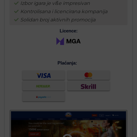
Izbor igara je više impresivan
Kontrolisana i licencirana kompanija
Solidan broj aktivnih promocija
Licence:
Plaćanja: