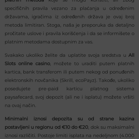
specifičnih pravila vezano za plaćanja u određenim
državama, igračima iz određenih država je ovaj broj
metoda limitiran. Stoga, naša je preporuka da detaljno
pročitate uslove i pravila korišćenja i da se informišete o
platnim metodama dostupnim za vas.
Svakako ukoliko želite da uplatite svoja sredstva u
All
Slots online casino
, možete to uraditi putem platnih
kartica, bank transferom ili putem nekog od ponuđenih
elektronskih novčanika (Skrill, ecoPayz). Takođe, ukoliko
posedujete pre-paid karticu platnog sistema
paysafecard, svoj depozit (ali ne i isplatu) možete vršiti
na ovaj način.
Minimalni iznosi depozita su od strane kazina
postavljeni u regionu od €10 do €20
, dok su maksimalni
iznosi različiti. Postoje limiti isplata na nedeljnom (4.000