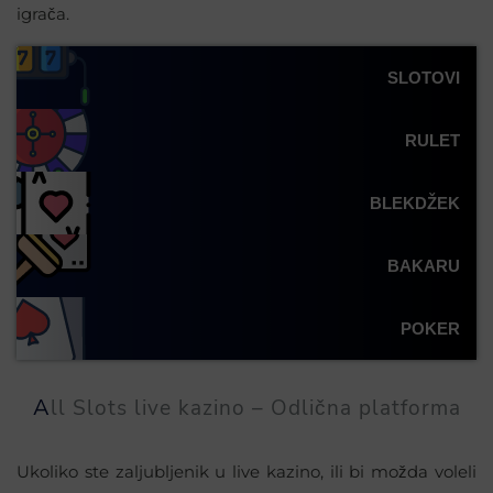
igrača.
SLOTOVI
RULET
BLEKDŽEK
BAKARU
POKER
All Slots live kazino – Odlična platforma
Ukoliko ste zaljubljenik u live kazino, ili bi možda voleli