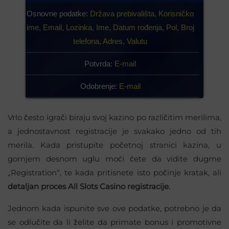
Osnovne podatke:
Država prebivališta, Korisničko
ime, Email, Lozinka, Ime, Datum rođenja, Pol, Broj
telefona, Adres, Valutu
Potvrda:
E-mail
Odobrenje:
E-mail
Vrlo često igrači biraju svoj kazino po različitim merilima,
a jednostavnost registracije je svakako jedno od tih
merila. Kada pristupite početnoj stranici kazina, u
gornjem desnom uglu moći ćete da vidite dugme
„Registration“, te kada pritisnete isto počinje kratak, ali
detaljan proces All Slots Casino registracije.
Jednom kada ispunite sve ove podatke, potrebno je da
se odlučite da li želite da primate bonus i promotivne