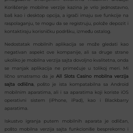
Korišćenje mobilne verzije kazina je vrlo jednostavno,
baš kao i desktop opcija, a igrači imaju sve funkcije na
raspolaganju, te mogu da se registruju, polože depozit i
kontaktiraju korisničku podršku, između ostalog.
Nedostatak mobilnih aplikacija se može gledati kao
negativan aspekt ove kompanije, ali sa druge strane
ukoliko je mobilna verzija sajta dovoljno kvalitetna, onda
se manjak aplikacija ne primećuje u tolikoj meri. Mi
lično smatramo da je
All Slots Casino mobilna verzija
sajta odlična
, pošto je ista kompatabilna sa Android
mobilnim aparatima, ali i sa aparatima koji koriste iOS
operativni sistem (iPhone, iPad), kao i Blackbarry
aparatima.
Iskustvo igranja putem mobilnih aparata je odličan,
pošto mobilna verzija sajta funkcioniše besprekorno i