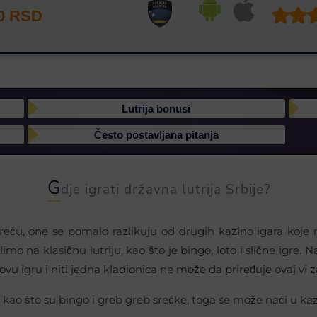
00 RSD
Lutrija bonusi
Često postavljana pitanja
G
dje igrati državna lutrija Srbije?
 sreću, one se pomalo razlikuju od drugih kazino igara koj
mo na klasičnu lutriju, kao što je bingo, loto i slične igre. 
vu igru i niti jedna kladionica ne može da priređuje ovaj vi 
kao što su bingo i greb greb srećke, toga se može naći u kaz