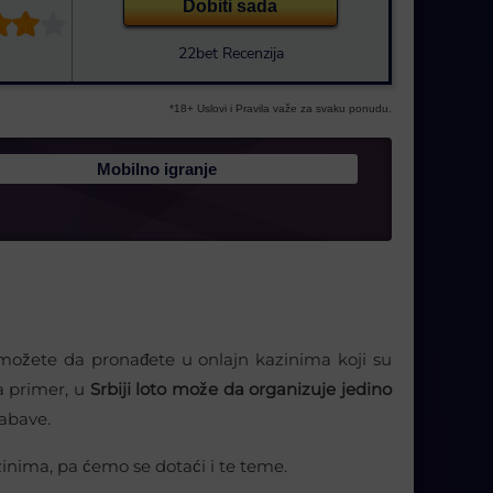
Dobiti sada
22bet Recenzija
*18+ Uslovi i Pravila važe za svaku ponudu.
Mobilno igranje
e možete da pronađete u onlajn kazinima koji su
Na primer, u
Srbiji loto može da organizuje jedino
zabave.
inima, pa ćemo se dotaći i te teme.