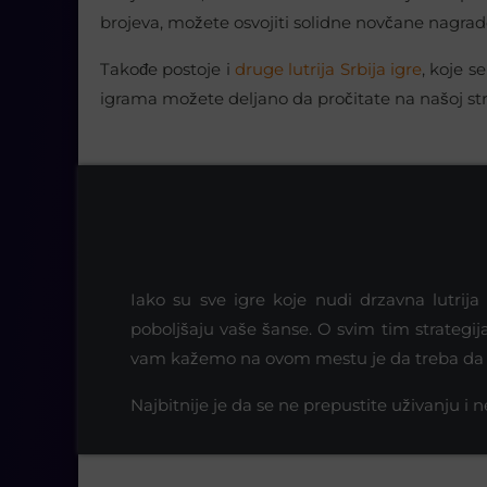
brojeva, možete osvojiti solidne novčane nagrad
Takođe postoje i
druge lutrija Srbija igre
, koje s
igrama možete deljano da pročitate na našoj str
Iako su sve igre koje nudi drzavna lutrija
poboljšaju vaše šanse. O svim tim strategi
vam kažemo na ovom mestu je da treba da bud
Najbitnije je da se ne prepustite uživanju i