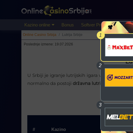
Kazino online
Bonus
Softver Provajderi
Igr
Online Casino Srbija
Lutrija Srbije
1
Poslednje izmene:
19.07.2026
Lu
2
U Srbiji je igranje lutrijskih igara vrlo popular
normalno da postoji
državna lutrija Srbije
, komp
3
#
Kazino
Bo