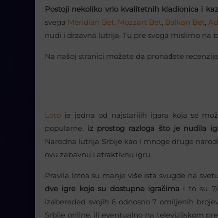
Postoji nekoliko vrlo kvalitetnih kladionica i ka
svega
Meridian Bet
,
Mozzart Bet
,
Balkan Bet
,
Ad
nudi i drzavna lutrija. Tu pre svega mislimo na b
Na našoj stranici možete da pronađete recenzije v
Loto
je jedna od najstarijih igara koja se mož
popularne,
iz prostog razloga što je nudila i
Narodna lutrija Srbije kao i mnoge druge narod
ovu zabavnu i atraktivnu igru.
Pravila lotoa su manje više ista svugde na svetu
dve igre koje su dostupne igračima
i to su 7/
izabereded svojih 6 odnosno 7 omiljenih brojeva
Srbije online, ili eventualno na televizijskom p