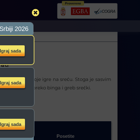
Srbiji 2026
Igraj sada
ati
no tle za bilo koje igre na sreću. Stoga je sasvim
Igraj sada
, od loto igre preko binga i greb srećki.
Igraj sada
ena
Posetite