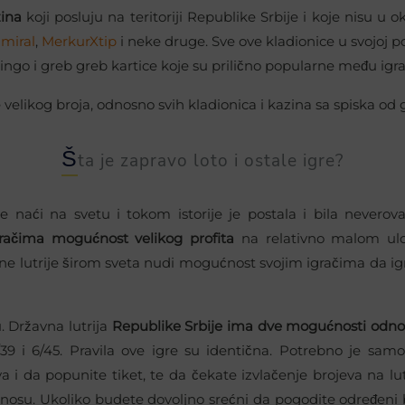
zina
koji posluju na teritoriji Republike Srbije i koje nisu u 
miral
,
MerkurXtip
i neke druge. Sve ove kladionice u svojoj po
ingo i greb greb kartice koje su prilično popularne među igra
elikog broja, odnosno svih kladionica i kazina sa spiska od g
Š
ta je zapravo loto i ostale igre?
e naći na svetu i tokom istorije je postala i bila neverov
gračima mogućnost velikog profita
na relativno malom ul
ne lutrije širom sveta nudi mogućnost svojim igračima da ig
. Državna lutrija
Republike Srbije ima dve mogućnosti odn
39 i 6/45. Pravila ove igre su identična. Potrebno je sam
 i da popunite tiket, te da čekate izvlačenje brojeva na lut
renosu. Ukoliko budete dovoljno srećni da pogodite određeni 