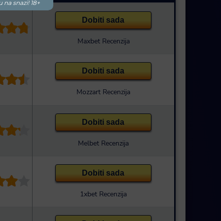
u na snazi! 18+
Dobiti sada
Maxbet Recenzija
Dobiti sada
Mozzart Recenzija
Dobiti sada
Melbet Recenzija
Dobiti sada
1xbet Recenzija