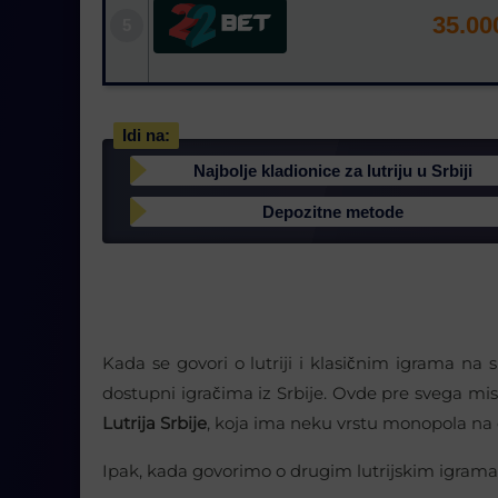
35.0
5
Najbolje kladionice za lutriju u Srbiji
Depozitne metode
Kada se govori o lutriji i klasičnim igrama na
dostupni igračima iz Srbije. Ovde pre svega misli
Lutrija Srbije
, koja ima neku vrstu monopola na o
Ipak, kada govorimo o drugim lutrijskim igrama 