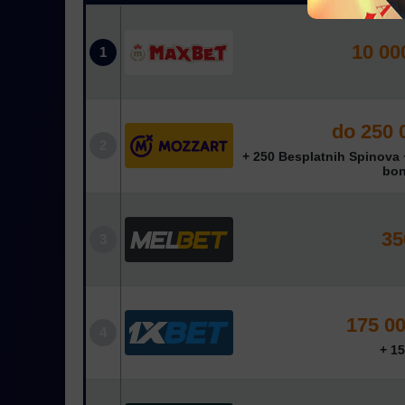
10 0
1
do 250
2
+ 250 Besplatnih Spinova
bo
35
3
175 0
4
+ 1