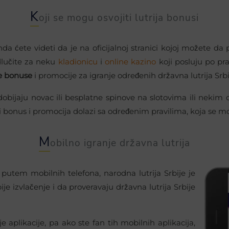
K
oji se mogu osvojiti lutrija bonusi
da ćete videti da je na oficijalnoj stranici kojoj možete da
odlučite za neku
kladionicu
i
online kazino
koji posluju po pra
e bonuse
i promocije za igranje određenih državna lutrija Srbi
dobijaju novac ili besplatne spinove na slotovima ili neki
i bonus i promocija dolazi sa određenim pravilima, koja se mo
M
obilno igranje državna lutrija
 putem mobilnih telefona, narodna lutrija Srbije je
je izvlačenje i da proveravaju državna lutrija Srbije
 aplikacije, pa ako ste fan tih mobilnih aplikacija,